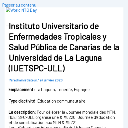
Passer au contenu
Instituto Universitario de
Enfermedades Tropicales y
Salud Pública de Canarias de la
Universidad de La Laguna
(IUETSPC-ULL)
Par
administrateur
/
24 janvier 2020
Emplacement:
La Laguna, Tenerife, Espagne
Type d'activité:
Éducation communautaire
La description:
Pour célébrer la Journée mondiale des MTN,
l'IUETSPC-ULL organise une & #8220; Journée d'éducation
et de sensibilisation aux MTN & #8221 ;.
Tout d'abord, une interview radio du Dr Emma Carmelo,